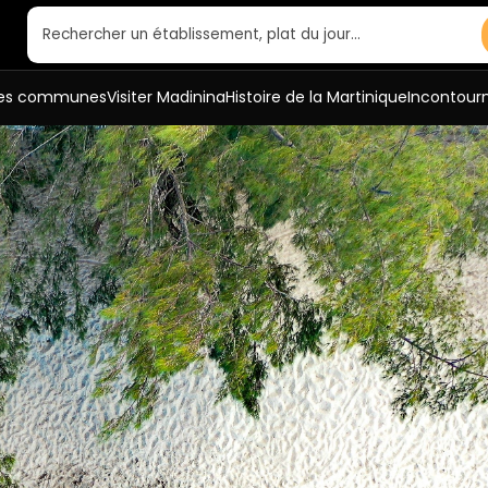
Rechercher un établissement, plat du jour…
es communes
Visiter Madinina
Histoire de la Martinique
Incontour