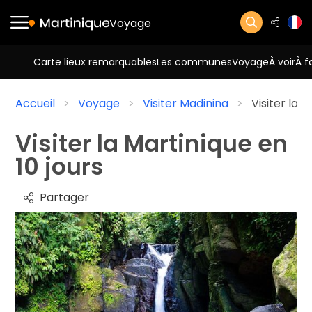
Voyage
Carte lieux remarquables
Les communes
Voyage
À voir
À f
Accueil
Voyage
Visiter Madinina
Visiter la M
Visiter la Martinique en
10 jours
Partager