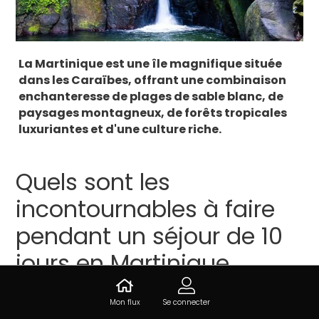
La Martinique est une île magnifique située
dans les Caraïbes, offrant une combinaison
enchanteresse de plages de sable blanc, de
paysages montagneux, de forêts tropicales
luxuriantes et d'une culture riche.
Quels sont les
incontournables à faire
pendant un séjour de 10
jours en Martinique
Que vous soyez à la recherche de détente sur des
Mon flux
Se connecter