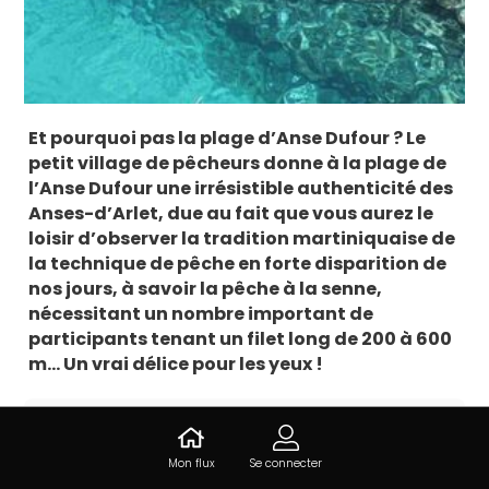
Et pourquoi pas la plage d’Anse Dufour ? Le
petit village de pêcheurs donne à la plage de
l’Anse Dufour une irrésistible authenticité des
Anses-d’Arlet, due au fait que vous aurez le
loisir d’observer la tradition martiniquaise de
la technique de pêche en forte disparition de
nos jours, à savoir la pêche à la senne,
nécessitant un nombre important de
participants tenant un filet long de 200 à 600
m… Un vrai délice pour les yeux !
Informations sur Anse Dufour
Mon flux
Se connecter
Anse-Dufour , 97217 Les Anses-d'Arlet,