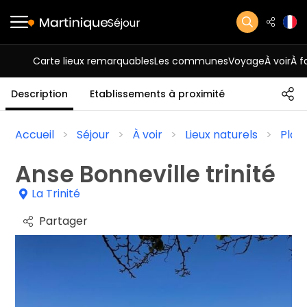
Séjour
Carte lieux remarquables
Les communes
Voyage
À voir
À f
Description
Etablissements à proximité
Accueil
Séjour
À voir
Lieux naturels
Plag
Anse Bonneville trinité
La Trinité
Partager