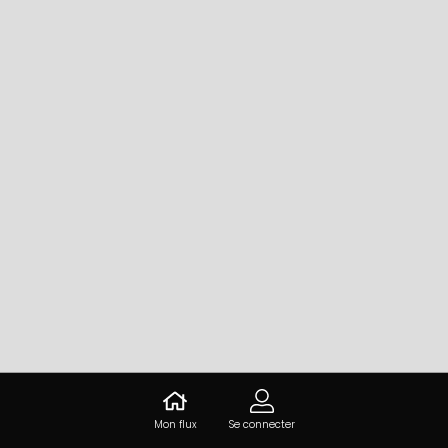
Mon flux
Se connecter
Leaflet
|
©
OpenStreetMap
contributors