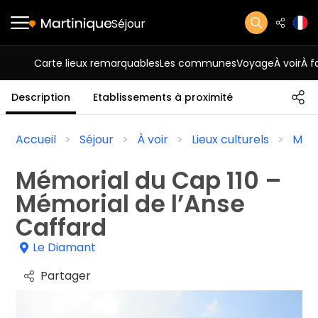
Séjour
Carte lieux remarquables
Les communes
Voyage
À voir
À f
Description
Etablissements à proximité
Accueil
Séjour
À voir
Lieux culturels
Mon
Mémorial du Cap 110 –
Mémorial de l’Anse
Caffard
Le Diamant
Partager