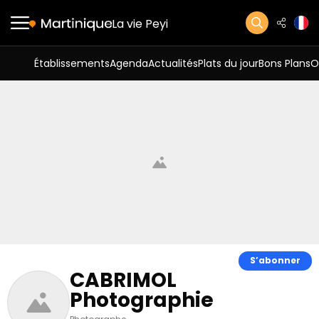
La vie Peyi
Établissements
Agenda
Actualités
Plats du jour
Bons Plans
O
S’abonner
CABRIMOL
Photographie