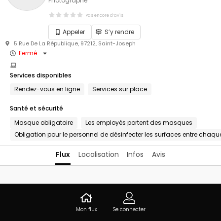
Photographe
Pas encore d’avis
Appeler
S’y rendre
5 Rue De La République, 97212, Saint-Joseph
Fermé
Services disponibles
Rendez-vous en ligne
Services sur place
Santé et sécurité
Masque obligatoire
Les employés portent des masques
Obligation pour le personnel de désinfecter les surfaces entre chaque
Flux
Localisation
Infos
Avis
Vous êtes propriétaire de cet
établissement ?
Mon flux
Se connecter