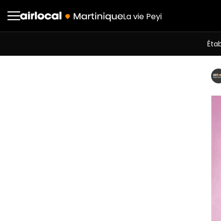
La vie Peyi
Éta