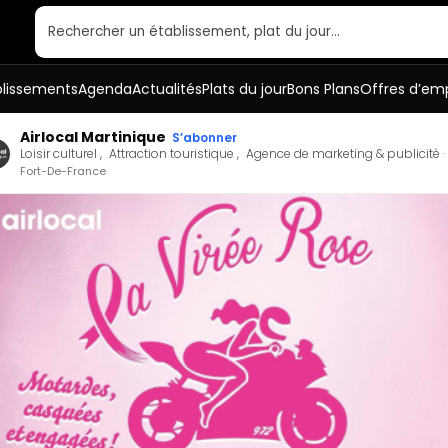
Rechercher un établissement, plat du jour…
blissements
Agenda
Actualités
Plats du jour
Bons Plans
Offres d’emp
Airlocal Martinique
S’abonner
Loisir culturel
Attraction touristique
Agence de marketing & publicité
Fort-De-France