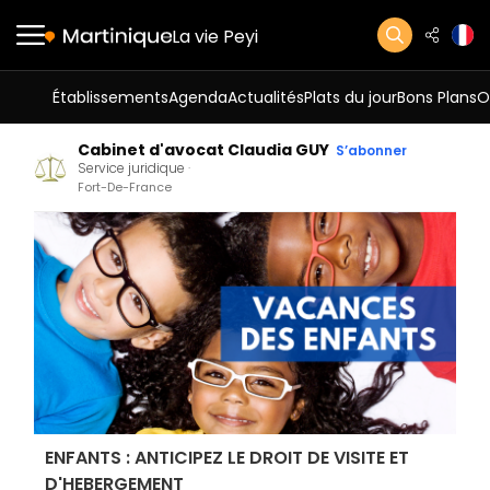
La vie Peyi
Établissements
Agenda
Actualités
Plats du jour
Bons Plans
O
Cabinet d'avocat Claudia GUY
S’abonner
Service juridique
Fort-De-France
ENFANTS : ANTICIPEZ LE DROIT DE VISITE ET
D'HEBERGEMENT