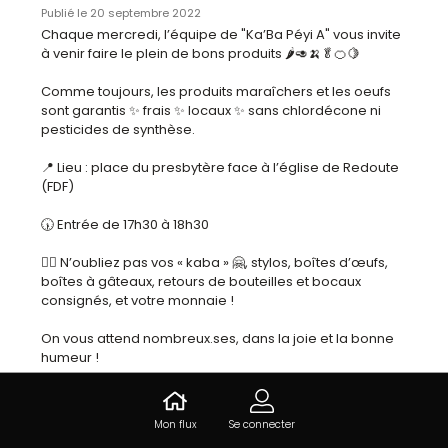
Publié le 20 septembre 2022
Chaque mercredi, l’équipe de "Ka’Ba Péyi A" vous invite 
à venir faire le plein de bons produits 🌶️🥑🍌🥬🍊🍋

Comme toujours, les produits maraîchers et les oeufs 
sont garantis ✨ frais ✨ locaux ✨ sans chlordécone ni 
pesticides de synthèse.

📍 Lieu : place du presbytère face à l’église de Redoute 
(FDF)

🕠 Entrée de 17h30 à 18h30

👉🏿 N’oubliez pas vos « kaba » 🤗, stylos, boîtes d’œufs, 
boîtes à gâteaux, retours de bouteilles et bocaux 
consignés, et votre monnaie !

On vous attend nombreux.ses, dans la joie et la bonne 
humeur ! 

L’équipe de bénévoles est à la recherche de forces 
vives pour continuer à faire vivre ce projet… N’hésitez 
Mon flux
Se connecter
pas à nous rejoindre et à faire passer l’info !