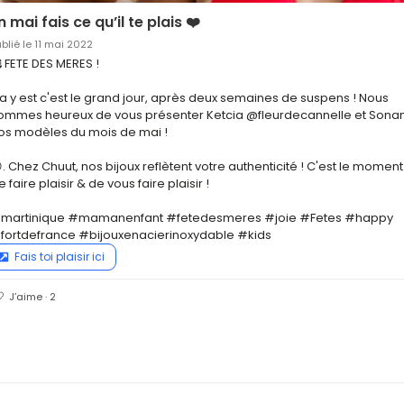
n mai fais ce qu’il te plais ❤️
blié le 11 mai 2022
 FETE DES MERES !

a y est c'est le grand jour, après deux semaines de suspens ! Nous 
ommes heureux de vous présenter Ketcia @fleurdecannelle et Sona
os modèles du mois de mai !

. Chez Chuut, nos bijoux reflètent votre authenticité ! C'est le moment 
e faire plaisir & de vous faire plaisir !

martinique #mamanenfant #fetedesmeres #joie #Fetes #happy 
fortdefrance #bijouxenacierinoxydable #kids
Fais toi plaisir ici
J’aime · 2