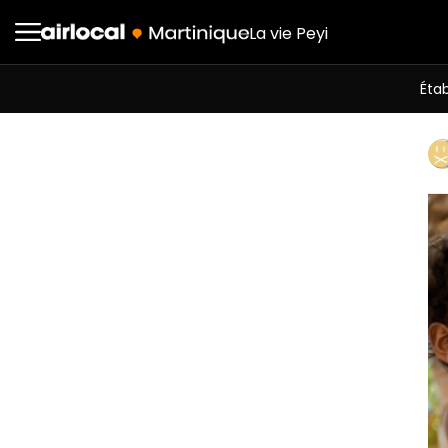
La vie Peyi
Éta