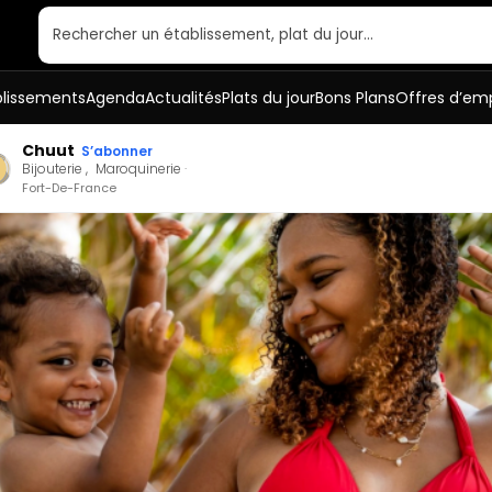
Rechercher un établissement, plat du jour…
blissements
Agenda
Actualités
Plats du jour
Bons Plans
Offres d’emp
Chuut
S’abonner
Bijouterie
Maroquinerie
Fort-De-France