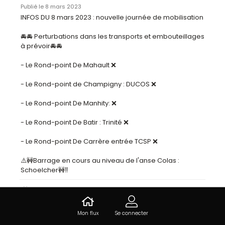
Publié le 8 mars 2023
INFOS DU 8 mars 2023 : nouvelle journée de mobilisation

🚘🚘 Perturbations dans les transports et embouteillages 
à prévoir🚘🚘

- Le Rond-point De Mahault ❌

- Le Rond-point de Champigny : DUCOS ❌

- Le Rond-point De Manhity: ❌

- Le Rond-point De Batir : Trinité ❌

- Le Rond-point De Carrère entrée TCSP ❌

⚠️🚧Barrage en cours au niveau de l'anse Colas : 
Schoelcher🚧‼️
J’aime
Mon flux
Se connecter