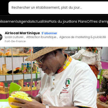
Rechercher un établissement, plat du jour…
blissements
Agenda
Actualités
Plats du jour
Bons Plans
Offres d’emp
Airlocal Martinique
S’abonner
Loisir culturel
Attraction touristique
Agence de marketing & publicité
Fort-De-France