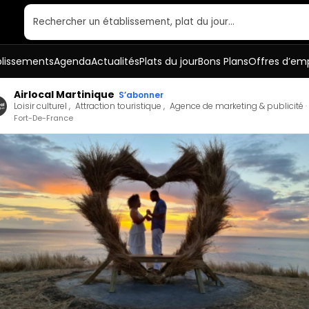
Rechercher un établissement, plat du jour…
blissements
Agenda
Actualités
Plats du jour
Bons Plans
Offres d’emp
Airlocal Martinique
S’abonner
Loisir culturel
Attraction touristique
Agence de marketing & publicité
Fort-De-France