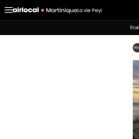
La vie Peyi
Éta