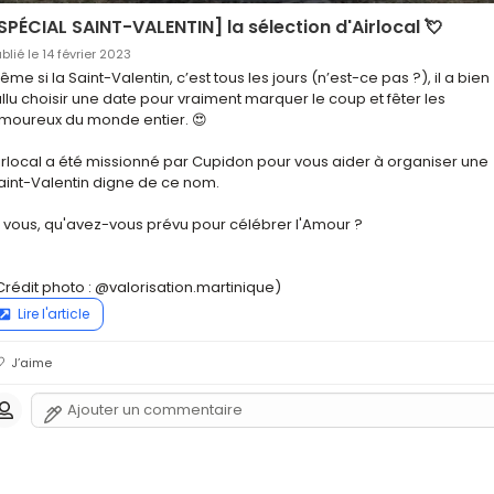
SPÉCIAL SAINT-VALENTIN] la sélection d'Airlocal 💘
blié le 14 février 2023
ême si la Saint-Valentin, c’est tous les jours (n’est-ce pas ?), il a bien 
allu choisir une date pour vraiment marquer le coup et fêter les 
moureux du monde entier. 😍

irlocal a été missionné par Cupidon pour vous aider à organiser une 
aint-Valentin digne de ce nom.

t vous, qu'avez-vous prévu pour célébrer l'Amour ?

Crédit photo : @valorisation.martinique)
Lire l'article
J’aime