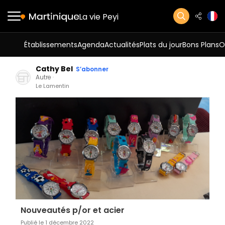
La vie Peyi
Établissements
Agenda
Actualités
Plats du jour
Bons Plans
O
Cathy Bel
S’abonner
Autre
Le Lamentin
Nouveautés p/or et acier
Publié le 1 décembre 2022