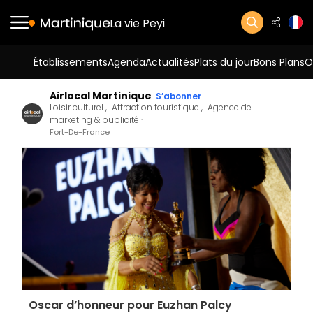
La vie Peyi
Établissements
Agenda
Actualités
Plats du jour
Bons Plans
O
Airlocal Martinique
S’abonner
Loisir culturel
Attraction touristique
Agence de
marketing & publicité
Fort-De-France
Oscar d’honneur pour Euzhan Palcy