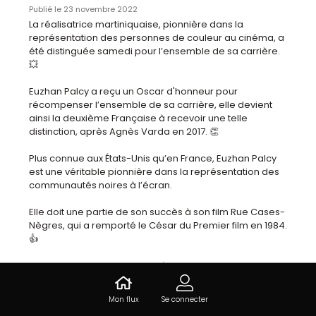
Publié le 23 novembre 2022
La réalisatrice martiniquaise, pionnière dans la 
représentation des personnes de couleur au cinéma, a 
été distinguée samedi pour l’ensemble de sa carrière. 
💥

Euzhan Palcy a reçu un Oscar d'honneur pour 
récompenser l’ensemble de sa carrière, elle devient 
ainsi la deuxième Française à recevoir une telle 
distinction, après Agnès Varda en 2017. 👏

Plus connue aux États-Unis qu’en France, Euzhan Palcy 
est une véritable pionnière dans la représentation des 
communautés noires à l’écran. 

Elle doit une partie de son succès à son film Rue Cases-
Nègres, qui a remporté le César du Premier film en 1984.
👍

Toute la Martinique dit Bravo à Euzhan Palcy qui nous 
représente déjà depuis près de 40 ans.🙏

Mon flux
Se connecter