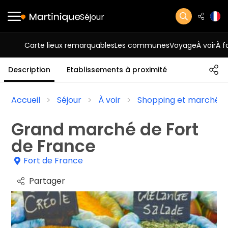
Séjour
Carte lieux remarquables
Les communes
Voyage
À voir
À f
Description
Etablissements à proximité
Accueil
Séjour
À voir
Shopping et marchés
Grand marché de Fort
de France
Fort de France
Partager