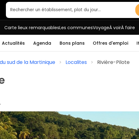
Rechercher un établissement, plat du jour…
Carte lieux remarquables
Les communes
Voyage
À voir
À faire
Actualités
Agenda
Bons plans
Offres d'emploi
I
u sud de la Martinique
Localites
Rivière-Pilote
e
r