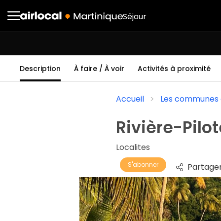
Séjour
Description
À faire / À voir
Activités à proximité
Accueil
Les communes d
Rivière-Pilot
Localites
S'abonner
Partage