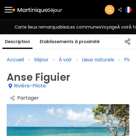
Séjour
Carte lieux remarquables
Les communes
Voyage
À voir
À f
Description
Etablissements à proximité
Accueil
Séjour
À voir
Lieux naturels
Plag
Anse Figuier
Rivière-Pilote
Partager