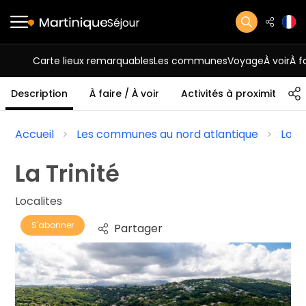
Séjour
Carte lieux remarquables
Les communes
Voyage
À voir
À f
Description
À faire / À voir
Activités à proximité
Accueil
Les communes au nord atlantique
Loca
La Trinité
Localites
S'abonner
Partager