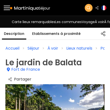
Séjour
Carte lieux remarquables
Les communes
Voyage
À voir
À f
Description
Etablissements à proximité
Accueil
Séjour
À voir
Lieux naturels
Parcs
Le jardin de Balata
Fort de France
Partager