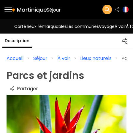
Séjour
Carte lieux remarquables
Les communes
Voyage
À voir
À f
Description
Accueil
Séjour
À voir
Lieux naturels
Parcs
Parcs et jardins
Partager