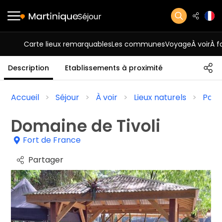
Séjour
Carte lieux remarquables
Les communes
Voyage
À voir
À f
Description
Etablissements à proximité
Accueil
Séjour
À voir
Lieux naturels
Parcs
Domaine de Tivoli
Fort de France
Partager