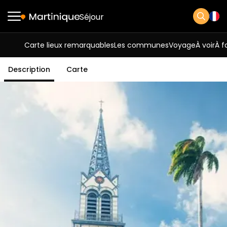
Séjour
Carte lieux remarquables
Les communes
Voyage
À voir
À f
Description
Carte