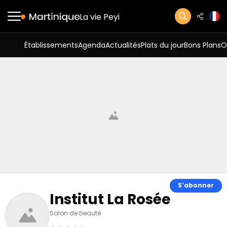
La vie Peyi
Établissements
Agenda
Actualités
Plats du jour
Bons Plans
O
S’abonner
Institut La Rosée
Salon de beauté