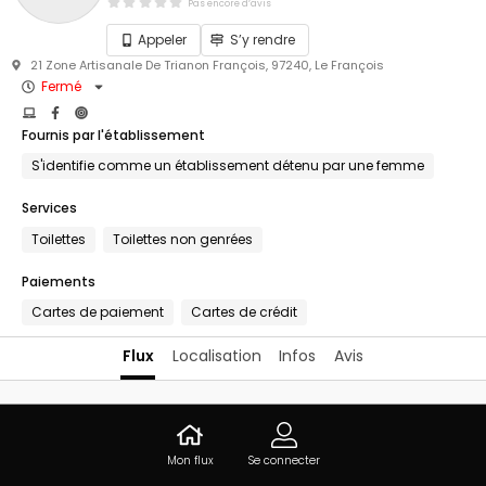
Pas encore d’avis
Appeler
S’y rendre
21 Zone Artisanale De Trianon François, 97240, Le François
Fermé
Fournis par l'établissement
S'identifie comme un établissement détenu par une femme
Services
Toilettes
Toilettes non genrées
Paiements
Cartes de paiement
Cartes de crédit
Flux
Localisation
Infos
Avis
Vous êtes propriétaire de cet
Mon flux
Se connecter
établissement ?