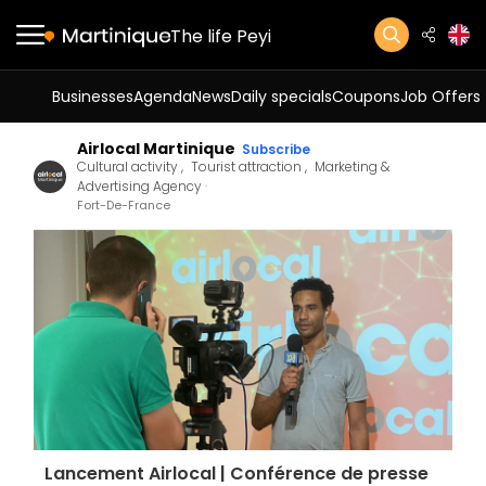
The life Peyi
Businesses
Agenda
News
Daily specials
Coupons
Job Offers
Airlocal Martinique
Subscribe
Cultural activity
Tourist attraction
Marketing &
Advertising Agency
Fort-De-France
Lancement Airlocal | Conférence de presse