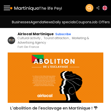
The life Peyi
Businesses
Agenda
News
Daily specials
Coupons
Job Offers
Airlocal Martinique
Subscribe
Cultural activity
Tourist attraction
Marketing &
Advertising Agency
Fort-De-France
L'abolition de l'esclavage en Martinique ! 🌴