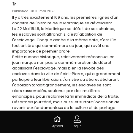
✨
Published On 16 mai 2023
Il y a très exactement 169 ans, les premières lignes d'un 
chapitre de l'histoire de la Martinique se dévoilaient.

Le 22 Mai 1848, la Martinique se défait de ses chaînes, 
les esclaves sont affranchis, c'est l'abolition de 
l'esclavage. Chaque année à la même date, c'est l'île 
tout entière qui commémore ce jour, qui revêt une 
importance de premier ordre.

Petite nuance historique, relativement méconnue, ce 
jour marque non pas la commémoration du décret 
abolissant l'esclavage, mais bien la révolte des 
esclaves dans la ville de Saint-Pierre, qui a grandement 
participé à leur libération. L'arrivée du décret déclarant 
l'abolition tardait grandement, les esclaves se sont 
alors rassemblés, soutenus par des mulâtres 
émancipés, pour réclamer la fin immédiate de la traite.

Désormais jour férié, mais aussi et surtout l'occasion de 
revenir aux fondamentaux de la culture et du partage 
entre amis et en famille.

Des visages...

Si le nom de l'abolitionniste Victor Schœlcher vous est 
My feed
Log in
familier, peut-être moins celui de Cyrille Bissette. Né de 