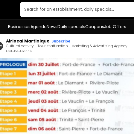
Search for an establishment, daily specials…
Businesses
Agenda
News
Daily specials
Coupons
Job Offers
Airlocal Martinique
Subscribe
Cultural activity
Tourist attraction
Marketing & Advertising Agency
Fort-De-France