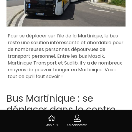
Pour se déplacer sur l’île de la Martinique, le bus
reste une solution intéressante et abordable pour
de nombreuses personnes dépourvues de
transport personnel. Entre les bus Mozaik,
Martinique Transport et Sudlib, il y a de nombreux
moyens de pouvoir bouger en Martinique. Voici
tout ce qu’il faut savoir !
Bus Martinique : se
déplacer dans le centre
Mon flux
Se connecter
Pour se déplacer dans le centre de l’île, rien de