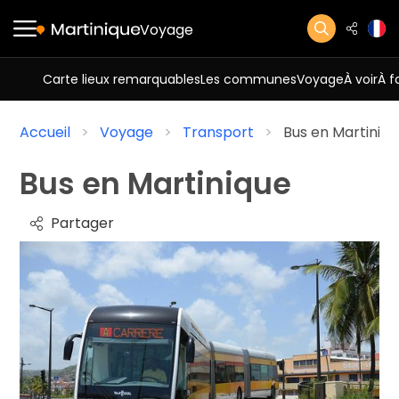
Voyage
Carte lieux remarquables
Les communes
Voyage
À voir
À f
Accueil
Voyage
Transport
Bus en Martiniq
Bus en Martinique
Partager