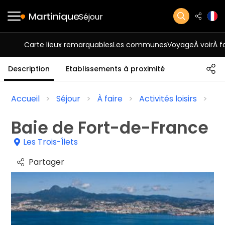
Séjour
Carte lieux remarquables
Les communes
Voyage
À voir
À f
Description
Etablissements à proximité
Accueil
Séjour
À faire
Activités loisirs
Ba
Baie de Fort-de-France
Les Trois-Îlets
Partager