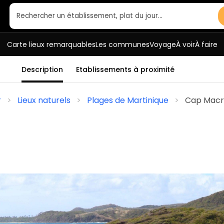
Rechercher un établissement, plat du jour…
Carte lieux remarquables
Les communes
Voyage
À voir
À faire
Description
Etablissements à proximité
r
Lieux naturels
Plages de Martinique
Cap Mac