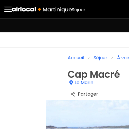
Séjour
Accueil
Séjour
À voi
Cap Macré
Le Marin
Partager