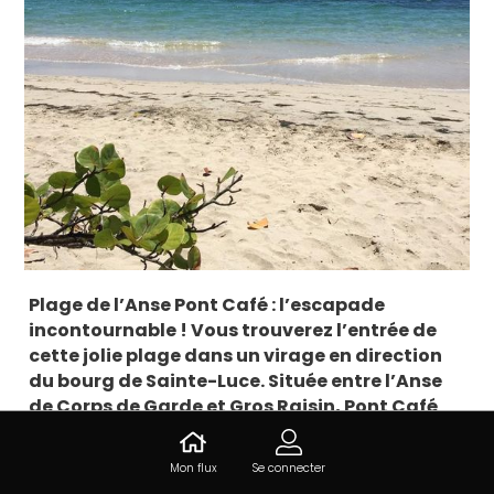
Plage de l’Anse Pont Café : l’escapade
incontournable ! Vous trouverez l’entrée de
cette jolie plage dans un virage en direction
du bourg de Sainte-Luce. Située entre l’Anse
de Corps de Garde et Gros Raisin, Pont Café
ressemble au paradis ; longue langue de sable
blanc bordée par une eau calme et turquoise
Mon flux
Se connecter
où tout vous invite à la baignade.