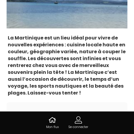
La Martinique est un lieu idéal pour vivre de
nouvelles expériences : cuisine locale haute en
couleur, géographie variée, nature à couper le
souffle. Les découvertes sont infinies et vous
rentrerez chez vous avec de merveilleux
souvenirs plein la tête ! La Martinique c’est
aussi l’occasion de découvrir, le temps d’un
voyage, les sports nautiques et la beauté des
plages. Laissez-vous tenter !
Informations sur Anse Madame
Plage de l'anse madame, 97233
Mon flux
Se connecter
Schoelcher, Martinique