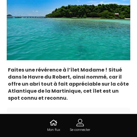
Faites une révérence à l’îlet Madame !
Situé
dans le Havre du Robert, ainsi nommé, car il
offre un abri tout à fait appréciable sur la côte
Atlantique de la Martinique, cet îlet est un
spot connu et reconnu.
Informations sur Ilet Madame
Mon flux
Se connecter
Îlet Madame, 97231 Le Robert, Martinique