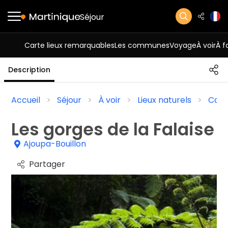
Séjour
Carte lieux remarquables
Les communes
Voyage
À voir
À f
Description
Accueil
Séjour
À voir
Lieux naturels
Casc
Les gorges de la Falaise
Ajoupa-Bouillon
Partager