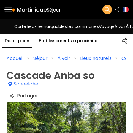
Séjour
Carte lieux remarquables
Les communes
Voyage
À voir
À f
Description
Etablissements à proximité
Accueil
Séjour
À voir
Lieux naturels
Casc
Cascade Anba so
Schoelcher
Partager