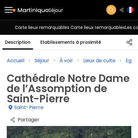
Séjour
Carte lieux remarquables
Carte lieux remarquables
Les 
Description
Etablissements à proximité
Accueil
Séjour
À voir
Lieux de culte
Eglis
Cathédrale Notre Dame
de l’Assomption de
Saint-Pierre
Saint-Pierre
Partager