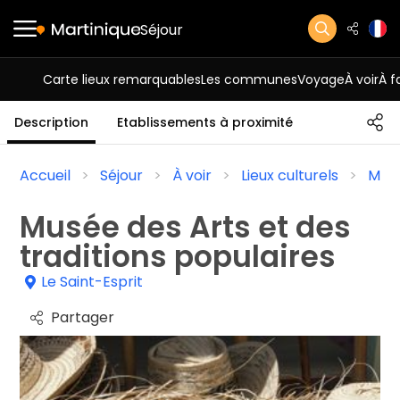
Séjour
Carte lieux remarquables
Les communes
Voyage
À voir
À f
Description
Etablissements à proximité
Accueil
Séjour
À voir
Lieux culturels
Mus
Musée des Arts et des
traditions populaires
Le Saint-Esprit
Partager