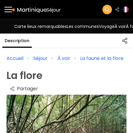
Séjour
Carte lieux remarquables
Les communes
Voyage
À voir
À f
Description
Accueil
Séjour
À voir
La faune et la flore
La flore
Partager