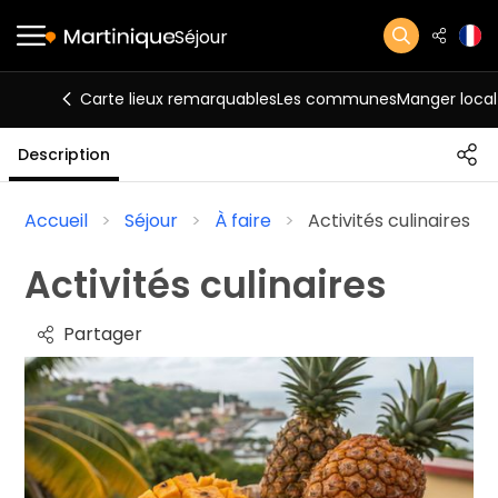
Séjour
Carte lieux remarquables
Les communes
Manger local
Description
Accueil
Séjour
À faire
Activités culinaires
Activités culinaires
Partager