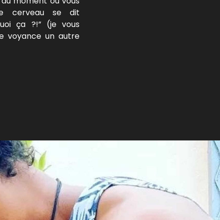
à au moment où vous
re cerveau se dit
uoi ça ?!” (je vous
de voyance un autre