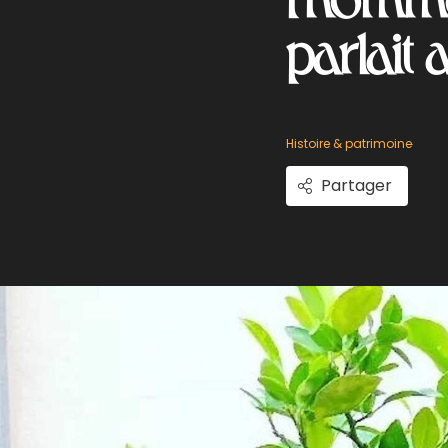
parlait
Histoire & patrimoine
Partager