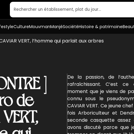
Rechercher un établissement, plat du jour…
ifestyle
Culture
Mouvman
Manjé
Société
Histoire & patrimoine
Beau
CAVIAR VERT, l’homme qui parlait aux arbres
ONTRE ]
De la passion, de l’auth
rafraîchissant. C’est ce
moment que je viens de pa
ro de
connu sous le pseudonym
CAVIAR VERT. Ce jeune chef 
 VERT,
fois Arboriculteur et Dend
seconde casquette assez 
e qui
avons discuté parce que 