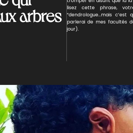
tromper en disant que là l
lisez cette phrase, vot
 aux arbres
“dendrologue…mais c’est q
parlerai de mes facultés 
jour).