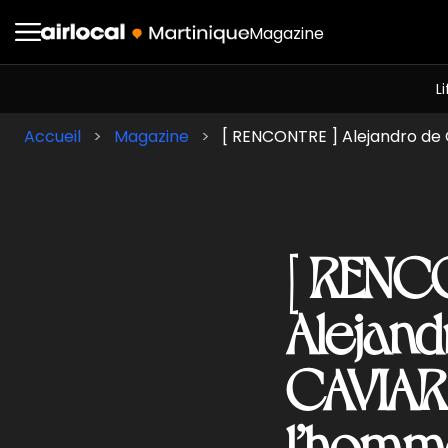
Magazine
L
Accueil
Magazine
[ RENCONTRE ] Alejandro de 
[ RENC
Alejand
CAVIAR
l’homm