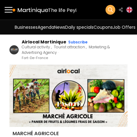
The life Peyi
Businesses
Agenda
News
Daily specials
Coupons
Job Offers
Airlocal Martinique
Subscribe
Cultural activity
Tourist attraction
Marketing &
Advertising Agency
Fort-De-France
MARCHÉ AGRICOLE