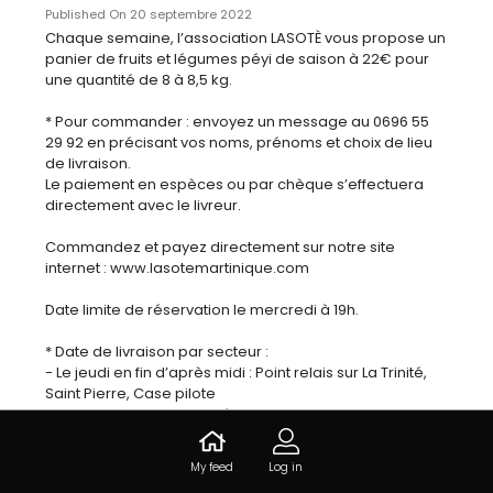
Published On 20 septembre 2022
Chaque semaine, l’association LASOTÈ vous propose un 
panier de fruits et légumes péyi de saison à 22€ pour 
une quantité de 8 à 8,5 kg.

* Pour commander : envoyez un message au 0696 55 
29 92 en précisant vos noms, prénoms et choix de lieu 
de livraison. 

Le paiement en espèces ou par chèque s’effectuera 
directement avec le livreur.

Commandez et payez directement sur notre site 
internet : www.lasotemartinique.com

Date limite de réservation le mercredi à 19h.

* Date de livraison par secteur :

- Le jeudi en fin d’après midi : Point relais sur La Trinité, 
Saint Pierre, Case pilote

- Le vendredi en fin d’après midi : Point relais sur Fort de 
France et Ducos

Venez réceptionner votre commande avec vos cabas.
My feed
Log in
Plus d'info