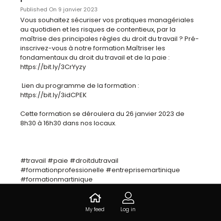
Published On 9 janvier 2023
Vous souhaitez sécuriser vos pratiques managériales 
au quotidien et les risques de contentieux, par la 
maîtrise des principales règles du droit du travail ? Pré-
inscrivez-vous à notre formation Maîtriser les 
fondamentaux du droit du travail et de la paie : 
https://bit.ly/3CrYyzy 

 Lien du programme de la formation : 
https://bit.ly/3idCPEK

Cette formation se déroulera du 26 janvier 2023 de 
8h30 à 16h30 dans nos locaux. 

#travail #paie #droitdutravail 
#formationprofessionelle #entreprisemartinique 
#formationmartinique
Se préinscrire
My feed
Log in
Like