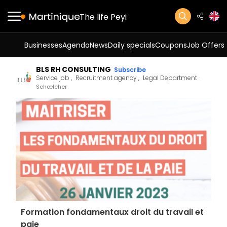
The life Peyi
Businesses
Agenda
News
Daily specials
Coupons
Job Offers
BLS RH CONSULTING
Subscribe
Service job
Recruitment agency
Legal Department
Schœlcher
Formation fondamentaux droit du travail et
paie