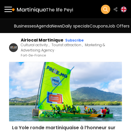
The life Peyi
Businesses
Agenda
News
Daily specials
Coupons
Job Offers
Airlocal Martinique
Subscribe
Cultural activity
Tourist attraction
Marketing &
Advertising Agency
Fort-De-France
La Yole ronde martiniquaise à l’honneur sur