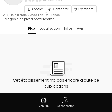
Pas encore d’avis
Appeler
Contacter
S’y rendre
83 Rue Blenac, 97200, Fort-De-France
Magasin de prêt à porter femme
Flux
Localisation
Infos
Avis
Cet établissement n’a pas encore ajouté de
publications
Mon flux
Se connecter