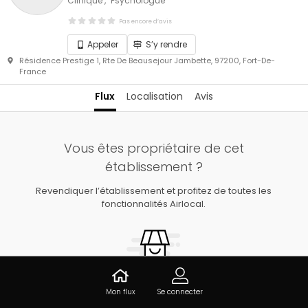
Clinique
Psychologue
Pas encore d’avis
Appeler
S’y rendre
Résidence Prestige 1, Rte De Beausejour Jambette, 97200, Fort-De-
France
Flux
Localisation
Avis
Vous êtes propriétaire de cet
établissement ?
Revendiquer l’établissement et profitez de toutes les
fonctionnalités Airlocal.
Mon flux
Se connecter
REVENDIQUER