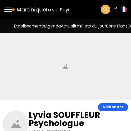
La vie Peyi
Établissements
Agenda
Actualités
Plats du jour
Bons Plans
O
S’abonner
Lyvia SOUFFLEUR
Psychologue